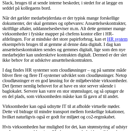
Slack, bruges til at sende interne beskeder, i stedet for at lægge en
seddel på kollegaens bord.
Når det gælder medarbejderdata er der typisk mange forskellige
dokumenter, der skal gemmes og opbevares: Ansættelseskontrakter,
skriftlige aftaler, uddannelsesbeviser m.m. Alt dette gemmer mange
virksomheder i fysiske mapper på chefens kontor eller i HR-
afdelingen. For at mindske det store papirforbrug, kan et
HR system
eksempelvis bruges til at gemme al denne data digitalt. I dag kan
ansættelseskontrakten sendes og gemmes digitalt, lige som den nye
medarbejder kan underskrive kontrakten digitalt. Dermed er der slet
ikke behov for at udskrive ansættelseskontrakten.
I dag findes HR systemer som cloudløsninger – og på samme måde
bliver flere og flere IT-systemer udviklet som cloudløsninger. Netop
cloudløsninger er en god løsning for de miljøbevidste virksomheder.
Det fjerner nemlig behovet for at have en stor server stående i
baglokalet. Servere kan være en stor strømsluger, og så optager de
en del plads, som virksomheden måske kan få gavn af til andet.
Virksomheder kan også udnytte IT til at afholde virtuelle møder.
Dette vil bidrage til mindre transport mellem forskellige lokationer,
hvilket naturligvis også er godt for miljøet og co2-regnskabet.
Hvis virksomheden har mulighed for det, kan strømstyring af udstyr