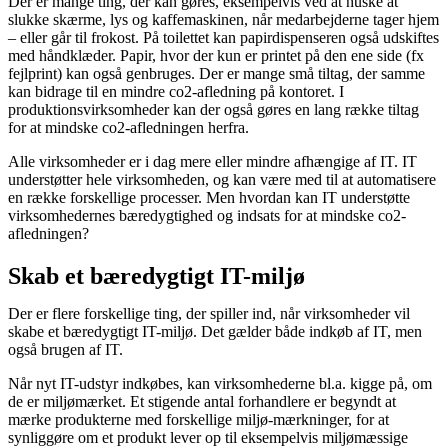
Der er mange ting, der kan gøres, eksempelvis ved at huske at
slukke skærme, lys og kaffemaskinen, når medarbejderne tager hjem
– eller går til frokost. På toilettet kan papirdispenseren også udskiftes
med håndklæder. Papir, hvor der kun er printet på den ene side (fx
fejlprint) kan også genbruges. Der er mange små tiltag, der samme
kan bidrage til en mindre co2-afledning på kontoret. I
produktionsvirksomheder kan der også gøres en lang række tiltag
for at mindske co2-afledningen herfra.
Alle virksomheder er i dag mere eller mindre afhængige af IT. IT
understøtter hele virksomheden, og kan være med til at automatisere
en række forskellige processer. Men hvordan kan IT understøtte
virksomhedernes bæredygtighed og indsats for at mindske co2-
afledningen?
Skab et bæredygtigt IT-miljø
Der er flere forskellige ting, der spiller ind, når virksomheder vil
skabe et bæredygtigt IT-miljø. Det gælder både indkøb af IT, men
også brugen af IT.
Når nyt IT-udstyr indkøbes, kan virksomhederne bl.a. kigge på, om
de er miljømærket. Et stigende antal forhandlere er begyndt at
mærke produkterne med forskellige miljø-mærkninger, for at
synliggøre om et produkt lever op til eksempelvis miljømæssige