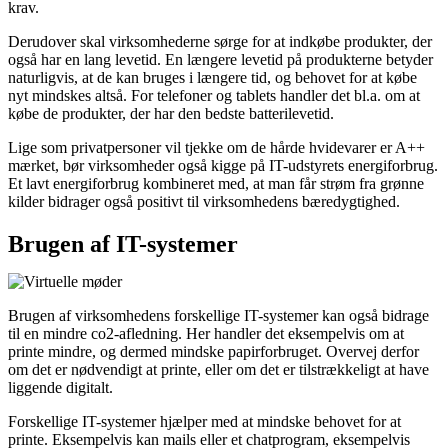
krav.
Derudover skal virksomhederne sørge for at indkøbe produkter, der
også har en lang levetid. En længere levetid på produkterne betyder
naturligvis, at de kan bruges i længere tid, og behovet for at købe
nyt mindskes altså. For telefoner og tablets handler det bl.a. om at
købe de produkter, der har den bedste batterilevetid.
Lige som privatpersoner vil tjekke om de hårde hvidevarer er A++
mærket, bør virksomheder også kigge på IT-udstyrets energiforbrug.
Et lavt energiforbrug kombineret med, at man får strøm fra grønne
kilder bidrager også positivt til virksomhedens bæredygtighed.
Brugen af IT-systemer
Brugen af virksomhedens forskellige IT-systemer kan også bidrage
til en mindre co2-afledning. Her handler det eksempelvis om at
printe mindre, og dermed mindske papirforbruget. Overvej derfor
om det er nødvendigt at printe, eller om det er tilstrækkeligt at have
liggende digitalt.
Forskellige IT-systemer hjælper med at mindske behovet for at
printe. Eksempelvis kan mails eller et chatprogram, eksempelvis