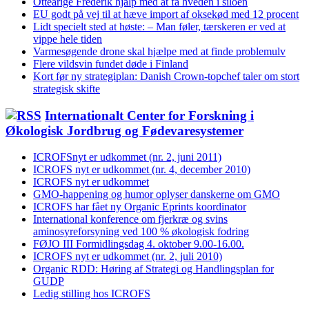
Otteårige Frederik hjalp med at få hveden i siloen
EU godt på vej til at hæve import af oksekød med 12 procent
Lidt specielt sted at høste: – Man føler, tærskeren er ved at
vippe hele tiden
Varmesøgende drone skal hjælpe med at finde problemulv
Flere vildsvin fundet døde i Finland
Kort før ny strategiplan: Danish Crown-topchef taler om stort
strategisk skifte
Internationalt Center for Forskning i
Økologisk Jordbrug og Fødevaresystemer
ICROFSnyt er udkommet (nr. 2, juni 2011)
ICROFS nyt er udkommet (nr. 4, december 2010)
ICROFS nyt er udkommet
GMO-happening og humor oplyser danskerne om GMO
ICROFS har fået ny Organic Eprints koordinator
International konference om fjerkræ og svins
aminosyreforsyning ved 100 % økologisk fodring
FØJO III Formidlingsdag 4. oktober 9.00-16.00.
ICROFS nyt er udkommet (nr. 2, juli 2010)
Organic RDD: Høring af Strategi og Handlingsplan for
GUDP
Ledig stilling hos ICROFS