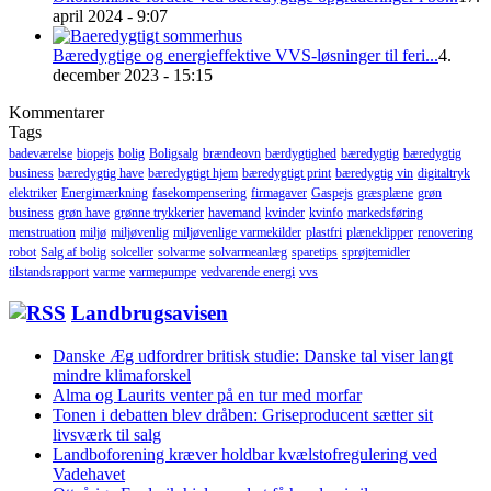
april 2024 - 9:07
Bæredygtige og energieffektive VVS-løsninger til feri...
4.
december 2023 - 15:15
Kommentarer
Tags
badeværelse
biopejs
bolig
Boligsalg
brændeovn
bærdygtighed
bæredygtig
bæredygtig
business
bæredygtig have
bæredygtigt hjem
bæredygtigt print
bæredygtig vin
digitaltryk
elektriker
Energimærkning
fasekompensering
firmagaver
Gaspejs
græsplæne
grøn
business
grøn have
grønne trykkerier
havemand
kvinder
kvinfo
markedsføring
menstruation
miljø
miljøvenlig
miljøvenlige varmekilder
plastfri
plæneklipper
renovering
robot
Salg af bolig
solceller
solvarme
solvarmeanlæg
sparetips
sprøjtemidler
tilstandsrapport
varme
varmepumpe
vedvarende energi
vvs
Landbrugsavisen
Danske Æg udfordrer britisk studie: Danske tal viser langt
mindre klimaforskel
Alma og Laurits venter på en tur med morfar
Tonen i debatten blev dråben: Griseproducent sætter sit
livsværk til salg
Landboforening kræver holdbar kvælstofregulering ved
Vadehavet