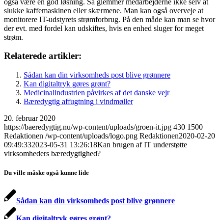
også være en god løsning. Så glemmer medarbejderne ikke selv at
slukke kaffemaskinen eller skærmene. Man kan også overveje at
monitorere IT-udstyrets strømforbrug. På den måde kan man se hvor
der evt. med fordel kan udskiftes, hvis en enhed sluger for meget
strøm.
Relaterede artikler:
Sådan kan din virksomheds post blive grønnere
Kan digitaltryk gøres grønt?
Medicinalindustrien påvirkes af det danske vejr
Bæredygtig affugtning i vindmøller
20. februar 2020
https://baeredygtig.nu/wp-content/uploads/groen-it.jpg
430
1500
Redaktionen
/wp-content/uploads/logo.png
Redaktionen
2020-02-20
09:49:33
2023-05-31 13:26:18
Kan brugen af IT understøtte
virksomheders bæredygtighed?
Du ville måske også kunne lide
Sådan kan din virksomheds post blive grønnere
Kan digitaltryk gøres grønt?