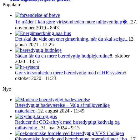
Populære
To måder I kan gøre virksomheden mere miljøvenlig p�...
27.
november 2019 - 8:43
Det skal du vide om energimærkning, når du skal sælge...
13.
januar 2021 - 12:25
Sådan får du en mere bæredygtig hudplejerutine
8. oktober
2020 - 13:57
Gør virksomheden mere bæredygtig med et HR system
5.
oktober 2020 - 11:23
Nye
Bæredygtigt badeværelse – Valg af miljøvenlige
materialer...
12. august 2024 - 11:49
Reducer dit CO2-aftryk med bæredygtigt kødvalg og
miljøvenlig...
31. maj 2024 - 9:15
Økonomiske fordele ved bæredygtige opgraderinger i bo...
17.