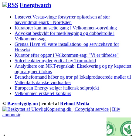
Energiwatch
Løsrevet Vestas-vinge forstyrrer opførelsen af stor
havvindmøllepark i Nordsøen
Kuratorer kan nu sætte gang i Velkommen-oprydning
Advokat beskyldt for mørklægning og dobbeltrolle i
Velkommen-sag
Grenaa Havn vil være installations- og servicehavn for
Hesselø
Kurator efter opgør i Velkommen-sag: "Vi er tilfredse"
Solcelleaktier nyder godt af ny Trump-told
Analytikere om NKT-regnskab: Eksekvering og ny kapacitet
og marginer i fokus
Brancheformand håber og tror på lokalproducerede møller til
Vattenfalls danske vindparker
European Energy sælger italiensk solprojekt
Velkommen erklæret konkurs
©
Bæredygtig.nu
| en del af
Reboot Media
|
Bliv
annoncør