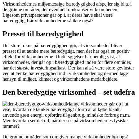
Virksomhedernes miljømæssige bæredygtighed afspejler sig bl.a. i
de grønne områder, der eventuelt omkranser virksomheden.
Ligesom privatpersoner går op i, at deres have skal være
bæredygtig, bør virksomhederne så ikke også?
Presset til bæredygtighed
Det store fokus på bæredygtighed gør, at virksomheder bliver
presset til at tænke mere bæredygtigt, men det har også en positiv
effekt for virksomhederne. Undersøgelser har nemlig vist, at
virksomheder, der går op i bæredygtighed inden for flere områder,
har det største investeringsafkast. Der kan altså være store gevinster
ved at tænke bæredygtighed ind i virksomheden og dermed tage
hensyn til miljøet, klimaet og virksomhedens medarbejdere.
Den bæredygtige virksomhed – set udefra
Mange virksomheder går op i at
vise, hvordan de tænker bæredygtigt i form af at købe lokalt,
anvende grøn energi, opfordre til genbrug, mindske forbrug m.m.
Men hvordan ser det ud, når der ses på virksomhedernes fysiske
rammer?
De grønne områder, som omgiver mange virksomheder bør også