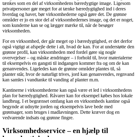
tænkes som en del af virksomhedens bæredygtige image. Ligesom
privatpersoner gør meget for at tænke bæredygtighed ind i deres
hverdag og haver, bør virksomhederne også gøre det. De grønne
områder er jo en stor del af virksomhedernes image, og det er noget,
som kunderne kan se og lægger mærke til, når de besøger
virksomheden.
For en virksomhed, der går meget op i bæredygtighed, er det derfor
også vigtigt at afspejle dette i alt, hvad de kan. For at understøtte den
grønne profil, kan virksomheden med fordel gøre sig nogle
overvejelser – og måske ændringer – i forhold til, hvor materialerne
til eksempelvis en gangsti til indgangen kommer fra og om de kan
genanvendes. Ligeledes kan de grønne områder plantes til, så
planter står, hvor de naturligt trives, jord kan genanvendes, regnvand
kan samles i vandtanke til vanding af planter m.m.
Kantinerne i virksomhederne kan også være et led i virksomhedens
plan for bæredygtighed. Råvarer kan for eksempel købes hos lokale
landbrug. I et begrænset omfang kan en virksomheds kantine også
begynde at udnytte jorden og eksempelvis lave bede med
grøntsager, som bruges i madlavningen. Dette kræver dog en
vedvarende indsats og grønne fingre.
Virksomhedsservice – en hjælp til