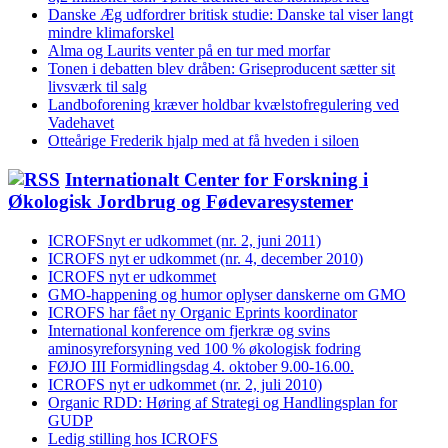
Danske Æg udfordrer britisk studie: Danske tal viser langt
mindre klimaforskel
Alma og Laurits venter på en tur med morfar
Tonen i debatten blev dråben: Griseproducent sætter sit
livsværk til salg
Landboforening kræver holdbar kvælstofregulering ved
Vadehavet
Otteårige Frederik hjalp med at få hveden i siloen
Internationalt Center for Forskning i
Økologisk Jordbrug og Fødevaresystemer
ICROFSnyt er udkommet (nr. 2, juni 2011)
ICROFS nyt er udkommet (nr. 4, december 2010)
ICROFS nyt er udkommet
GMO-happening og humor oplyser danskerne om GMO
ICROFS har fået ny Organic Eprints koordinator
International konference om fjerkræ og svins
aminosyreforsyning ved 100 % økologisk fodring
FØJO III Formidlingsdag 4. oktober 9.00-16.00.
ICROFS nyt er udkommet (nr. 2, juli 2010)
Organic RDD: Høring af Strategi og Handlingsplan for
GUDP
Ledig stilling hos ICROFS