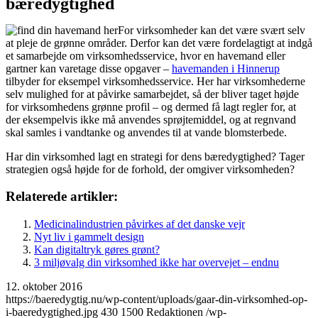
bæredygtighed
For virksomheder kan det være svært selv
at pleje de grønne områder. Derfor kan det være fordelagtigt at indgå
et samarbejde om virksomhedsservice, hvor en havemand eller
gartner kan varetage disse opgaver –
havemanden i Hinnerup
tilbyder for eksempel virksomhedsservice. Her har virksomhederne
selv mulighed for at påvirke samarbejdet, så der bliver taget højde
for virksomhedens grønne profil – og dermed få lagt regler for, at
der eksempelvis ikke må anvendes sprøjtemiddel, og at regnvand
skal samles i vandtanke og anvendes til at vande blomsterbede.
Har din virksomhed lagt en strategi for dens bæredygtighed? Tager
strategien også højde for de forhold, der omgiver virksomheden?
Relaterede artikler:
Medicinalindustrien påvirkes af det danske vejr
Nyt liv i gammelt design
Kan digitaltryk gøres grønt?
3 miljøvalg din virksomhed ikke har overvejet – endnu
12. oktober 2016
https://baeredygtig.nu/wp-content/uploads/gaar-din-virksomhed-op-
i-baeredygtighed.jpg
430
1500
Redaktionen
/wp-