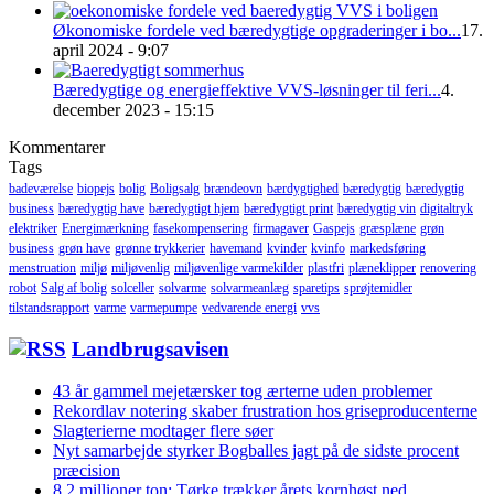
Økonomiske fordele ved bæredygtige opgraderinger i bo...
17.
april 2024 - 9:07
Bæredygtige og energieffektive VVS-løsninger til feri...
4.
december 2023 - 15:15
Kommentarer
Tags
badeværelse
biopejs
bolig
Boligsalg
brændeovn
bærdygtighed
bæredygtig
bæredygtig
business
bæredygtig have
bæredygtigt hjem
bæredygtigt print
bæredygtig vin
digitaltryk
elektriker
Energimærkning
fasekompensering
firmagaver
Gaspejs
græsplæne
grøn
business
grøn have
grønne trykkerier
havemand
kvinder
kvinfo
markedsføring
menstruation
miljø
miljøvenlig
miljøvenlige varmekilder
plastfri
plæneklipper
renovering
robot
Salg af bolig
solceller
solvarme
solvarmeanlæg
sparetips
sprøjtemidler
tilstandsrapport
varme
varmepumpe
vedvarende energi
vvs
Landbrugsavisen
43 år gammel mejetærsker tog ærterne uden problemer
Rekordlav notering skaber frustration hos griseproducenterne
Slagterierne modtager flere søer
Nyt samarbejde styrker Bogballes jagt på de sidste procent
præcision
8,2 millioner ton: Tørke trækker årets kornhøst ned