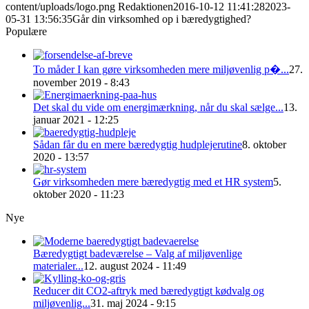
content/uploads/logo.png
Redaktionen
2016-10-12 11:41:28
2023-
05-31 13:56:35
Går din virksomhed op i bæredygtighed?
Populære
To måder I kan gøre virksomheden mere miljøvenlig p�...
27.
november 2019 - 8:43
Det skal du vide om energimærkning, når du skal sælge...
13.
januar 2021 - 12:25
Sådan får du en mere bæredygtig hudplejerutine
8. oktober
2020 - 13:57
Gør virksomheden mere bæredygtig med et HR system
5.
oktober 2020 - 11:23
Nye
Bæredygtigt badeværelse – Valg af miljøvenlige
materialer...
12. august 2024 - 11:49
Reducer dit CO2-aftryk med bæredygtigt kødvalg og
miljøvenlig...
31. maj 2024 - 9:15