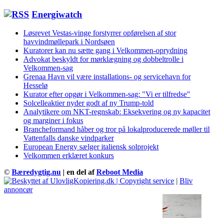
Energiwatch
Løsrevet Vestas-vinge forstyrrer opførelsen af stor
havvindmøllepark i Nordsøen
Kuratorer kan nu sætte gang i Velkommen-oprydning
Advokat beskyldt for mørklægning og dobbeltrolle i
Velkommen-sag
Grenaa Havn vil være installations- og servicehavn for
Hesselø
Kurator efter opgør i Velkommen-sag: "Vi er tilfredse"
Solcelleaktier nyder godt af ny Trump-told
Analytikere om NKT-regnskab: Eksekvering og ny kapacitet
og marginer i fokus
Brancheformand håber og tror på lokalproducerede møller til
Vattenfalls danske vindparker
European Energy sælger italiensk solprojekt
Velkommen erklæret konkurs
©
Bæredygtig.nu
| en del af
Reboot Media
|
Bliv
annoncør